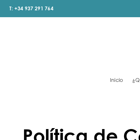
Saltar
T: +34 937 291 764
al
contenido
Inicio
¿Q
Política de 