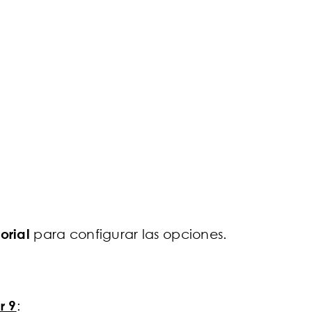
torial
para configurar las opciones.
r 9
: